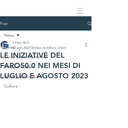
Post
News
Il Faro 50.0
News
22 ago 2023
Tempo di lettura: 0 min
LE INIZIATIVE DEL
Servizi Socio Assistenziali
FARO50.0 NEI MESI DI
Viaggi e Vacanze
LUGLIO E AGOSTO 2023
Sport e tempo libero
Cultura