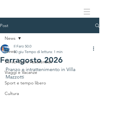
Post
News
Il Faro 50.0
News
30 giu
Tempo di lettura: 1 min
Ferragosto 2026
Servizi Socio Assistenziali
Pranzo e intrattenimento in Villa 
Viaggi e Vacanze
Mazzotti
Sport e tempo libero
Cultura