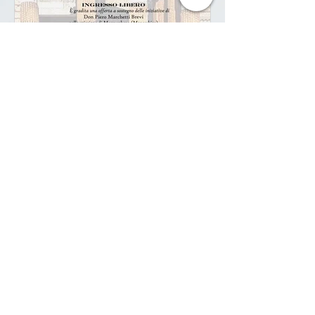
Il Faro 50.0
29 mar
Tempo di lettura: 1 min
Il filo delle parole