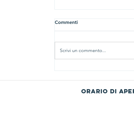
Commenti
Scrivi un commento...
Appuntamento con la lirica
orario di ape