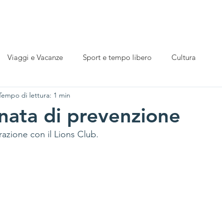
Il ns. Sostegno
Servizi
Amministrazione Trasparente
Le n
Viaggi e Vacanze
Sport e tempo libero
Cultura
Tempo di lettura: 1 min
nata di prevenzione
orazione con il Lions Club.