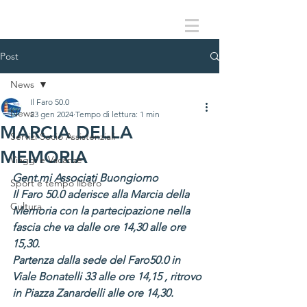
Post
News
Il Faro 50.0
News
23 gen 2024
Tempo di lettura: 1 min
MARCIA DELLA
Servizi Socio Assistenziali
MEMORIA
Viaggi e Vacanze
Gent.mi Associati Buongiorno
Sport e tempo libero
Il Faro 50.0 aderisce alla Marcia della 
Cultura
Memoria con la partecipazione nella 
fascia che va dalle ore 14,30 alle ore 
15,30.
Partenza dalla sede del Faro50.0 in 
Viale Bonatelli 33 alle ore 14,15 , ritrovo 
in Piazza Zanardelli alle ore 14,30.