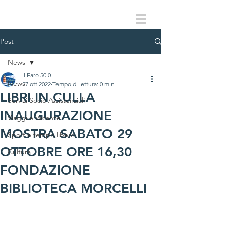
Post
News
Il Faro 50.0
News
27 ott 2022
Tempo di lettura: 0 min
LIBRI IN CULLA
Servizi Socio Assistenziali
INAUGURAZIONE
Viaggi e Vacanze
MOSTRA SABATO 29
Sport e tempo libero
OTTOBRE ORE 16,30
Cultura
FONDAZIONE
BIBLIOTECA MORCELLI