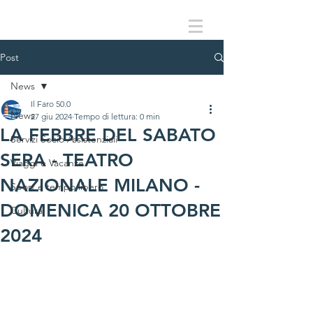
Post
News
Il Faro 50.0
News
27 giu 2024
Tempo di lettura: 0 min
LA FEBBRE DEL SABATO
Servizi Socio Assistenziali
SERA - TEATRO
Viaggi e Vacanze
NAZIONALE MILANO -
Sport e tempo libero
DOMENICA 20 OTTOBRE
Cultura
2024