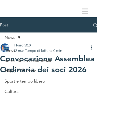
Post
News
Il Faro 50.0
News
12 mar
Tempo di lettura: 0 min
Convocazione Assemblea
Servizi Socio Assistenziali
Ordinaria dei soci 2026
Viaggi e Vacanze
Sport e tempo libero
Cultura