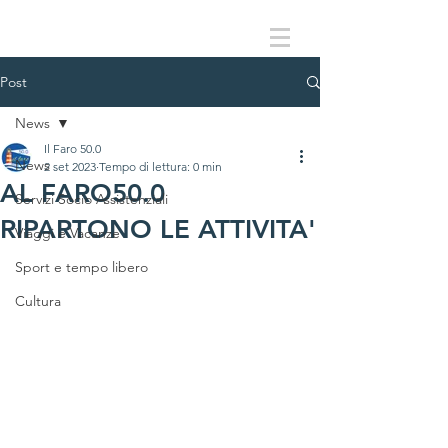
Post
News
Il Faro 50.0
News
2 set 2023
Tempo di lettura: 0 min
AL FARO50.0
Servizi Socio Assistenziali
RIPARTONO LE ATTIVITA'
Viaggi e Vacanze
Sport e tempo libero
Cultura