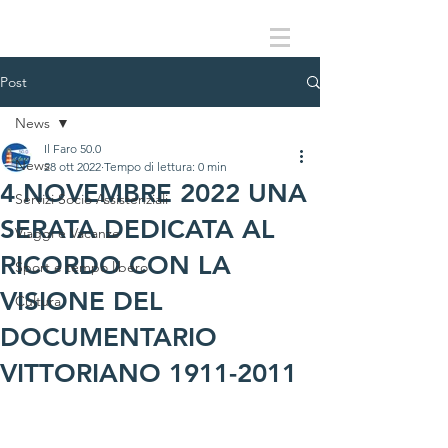
Post
News
Il Faro 50.0
News
28 ott 2022
Tempo di lettura: 0 min
4 NOVEMBRE 2022 UNA
Servizi Socio Assistenziali
SERATA DEDICATA AL
Viaggi e Vacanze
RICORDO CON LA
Sport e tempo libero
VISIONE DEL
Cultura
DOCUMENTARIO
VITTORIANO 1911-2011