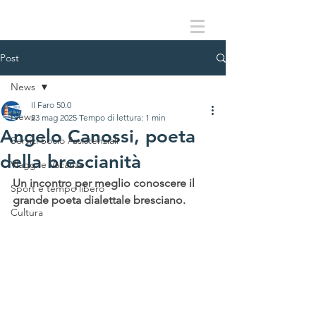
Post
News
Il Faro 50.0
News
23 mag 2025
Tempo di lettura: 1 min
Angelo Canossi, poeta
Servizi Socio Assistenziali
della brescianità
Viaggi e Vacanze
Un incontro per meglio conoscere il 
Sport e tempo libero
grande poeta dialettale bresciano.
Cultura